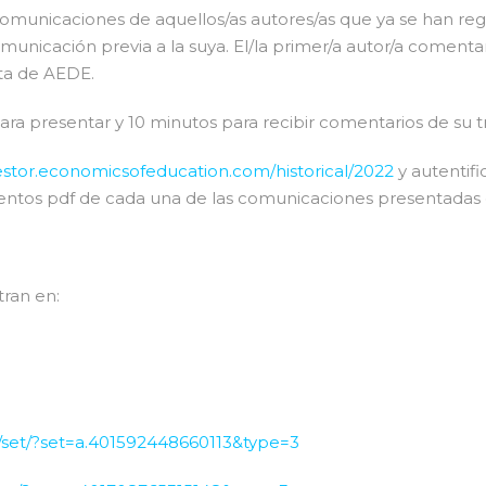
omunicaciones de aquellos/as autores/as que ya se han regis
unicación previa a la suya. El/la primer/a autor/a comenta
ta de AEDE.
ara presentar y 10 minutos para recibir comentarios de su t
gestor.economicsofeducation.com/historical/2022
y autentif
ntos pdf de cada una de las comunicaciones presentadas e
tran en:
set/?set=a.401592448660113&type=3